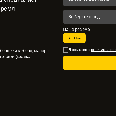
время.
Ваше резюме
Add file
Я согласен с
политикой ко
сборщики мебели, маляры,
готовки (кромка,