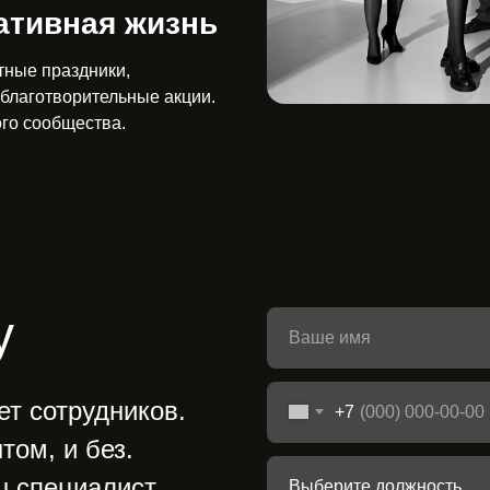
ативная жизнь
тные праздники,
 благотворительные акции.
ого сообщества.
у
т сотрудников.
+7
том, и без.
ш специалист